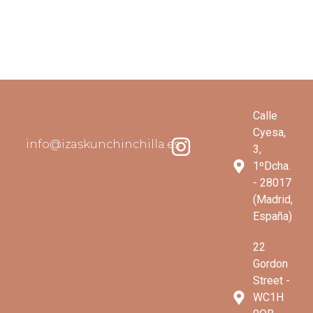
Calle
Cyesa,
info@izaskunchinchilla.es
3,
1ºDcha.
- 28017
(Madrid,
España)
22
Gordon
Street -
WC1H