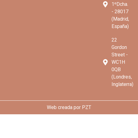
1ºDcha.
- 28017
(Madrid,
España)
22
Gordon
Street -
WC1H
0QB
(Londres,
Inglaterra)
Web creada por
PZT