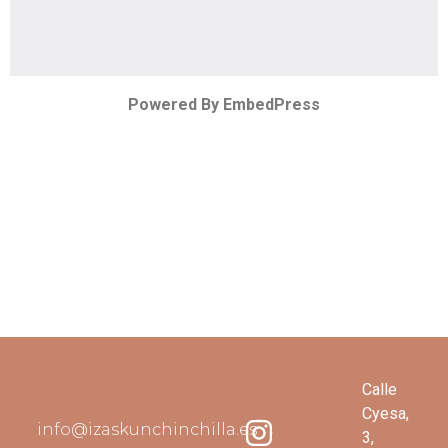
Powered By EmbedPress
Calle
Cyesa,
info@izaskunchinchilla.es
3,