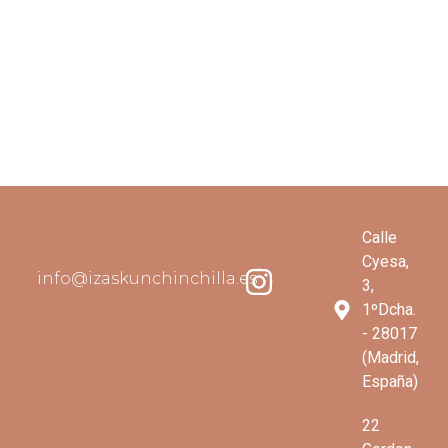
Calle
Cyesa,
info@izaskunchinchilla.es
3,
1ºDcha.
- 28017
(Madrid,
España)
22