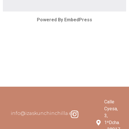
Powered By EmbedPress
Calle
Cyesa,
info@izaskunchinchilla.es
3,
1ºDcha.