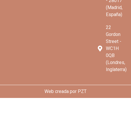
- 28017
(Madrid,
España)
22
Gordon
Street -
WC1H
0QB
(Londres,
Inglaterra)
Web creada por
PZT