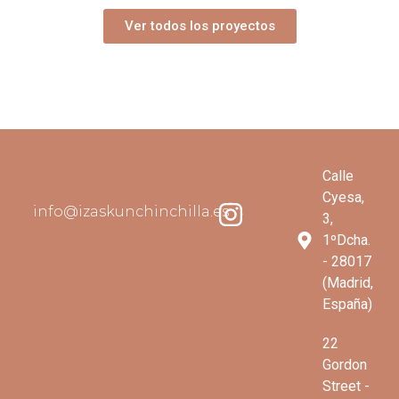
Ver todos los proyectos
Calle
Cyesa,
info@izaskunchinchilla.es
3,
1ºDcha.
- 28017
(Madrid,
España)
22
Gordon
Street -