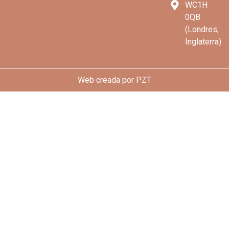
WC1H
0QB
(Londres,
Inglaterra)
Web creada por
PZT